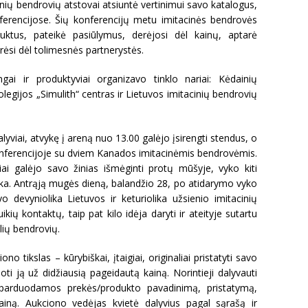
cinių bendrovių atstovai atsiuntė vertinimui savo katalogus,
ferencijose. Šių konferencijų metu imitacinės bendrovės
ktus, pateikė pasiūlymus, derėjosi dėl kainų, aptarė
rėsi dėl tolimesnės partnerystės.
gai ir produktyviai organizavo tinklo nariai: Kėdainių
olegijos „Simulith“ centras ir Lietuvos imitacinių bendrovių
yviai, atvykę į areną nuo 13.00 galėjo įsirengti stendus, o
konferencijoje su dviem Kanados imitacinėmis bendrovėmis.
ai galėjo savo žinias išmėginti protų mūšyje, vyko kiti
eka. Antrąją mugės dieną, balandžio 28, po atidarymo vyko
o devyniolika Lietuvos ir keturiolika užsienio imitacinių
ų kontaktų, taip pat kilo idėja daryti ir ateityje sutartu
alių bendrovių.
o tikslas – kūrybiškai, įtaigiai, originaliai pristatyti savo
ti ją už didžiausią pageidautą kainą. Norintieji dalyvauti
vo parduodamos prekės/produkto pavadinimą, pristatymą,
ainą. Aukciono vedėjas kvietė dalyvius pagal sąrašą ir