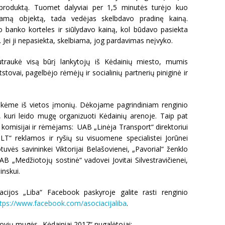
produktą. Tuomet dalyviai per 1,5 minutės turėjo kuo
odamą objektą, tada vedėjas skelbdavo pradinę kainą.
io banko korteles ir siūlydavo kainą, kol būdavo pasiekta
. Jei ji nepasiekta, skelbiama, jog pardavimas neįvyko.
raukė visą būrį lankytojų iš Kėdainių miesto, mumis
stovai, pagelbėjo rėmėjų ir socialinių partnerių piniginė ir
kėme iš vietos įmonių. Dėkojame pagrindiniam renginio
, kuri leido mugę organizuoti Kėdainių arenoje. Taip pat
misijai ir rėmėjams: UAB „Linėja Transport“ direktoriui
T“ reklamos ir ryšių su visuomene specialistei Jorūnei
uvės savininkei Viktorijai Belašovienei, „Pavorial“ ženklo
AB „Medžiotojų sostinė“ vadovei Jovitai Silvestravičienei,
inskui.
acijos „Liba“ Facebook paskyroje galite rasti renginio
tps://www.facebook.com/asociacijaliba
.
rovių mugės „Kėdainiai 2017“ nugalėtojai: