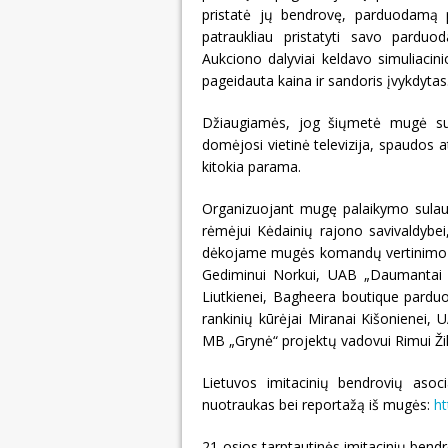
pristatė jų bendrovę, parduodamą 
patraukliau pristatyti savo pardu
Aukciono dalyviai keldavo simuliacin
pageidauta kaina ir sandoris įvykdytas
Džiaugiamės, jog šiųmetė mugė sut
domėjosi vietinė televizija, spaudos at
kitokia parama.
Organizuojant mugę palaikymo sulau
rėmėjui Kėdainių rajono savivaldybei
dėkojame mugės komandų vertinimo ko
Gediminui Norkui, UAB „Daumantai L
Liutkienei, Bagheera boutique parduot
rankinių kūrėjai Miranai Kišonienei, U
MB „Grynė“ projektų vadovui Rimui Žil
Lietuvos imitacinių bendrovių asoci
nuotraukas bei reportažą iš mugės:
ht
21-osios tarptautinės imitacinių bend