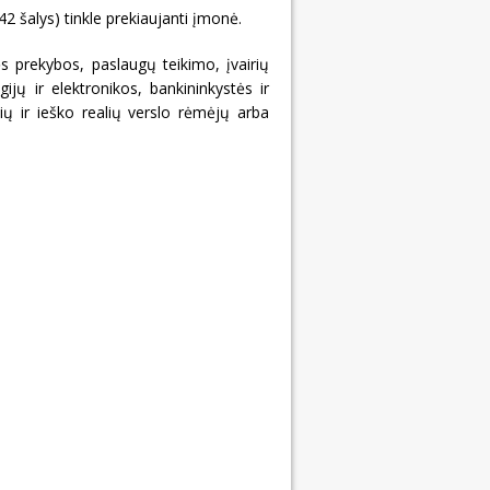
2 šalys) tinkle prekiaujanti įmonė.
prekybos, paslaugų teikimo, įvairių
jų ir elektronikos, bankininkystės ir
kių ir ieško realių verslo rėmėjų arba