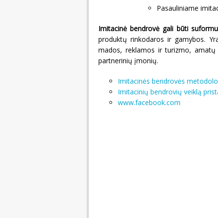
Pasauliniame imitac
Imitacinė bendrovė gali būti suformuo
produktų rinkodaros ir gamybos. Yra 
mados, reklamos ir turizmo, amatų ir 
partnerinių įmonių.
Imitacinės bendrovės metodolog
Imitacinių bendrovių veiklą pris
www.facebook.com