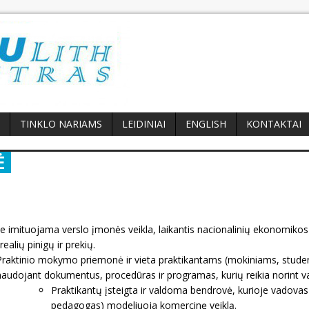
TINKLO NARIAMS
LEIDINIAI
ENGLISH
KONTAKTAI
Ė
e imituojama verslo įmonės veikla, laikantis nacionalinių ekonomikos ta
ealių pinigų ir prekių.
Praktinio mokymo priemonė ir vieta praktikantams (mokiniams, studen
naudojant dokumentus, procedūras ir programas, kurių reikia norint val
Praktikantų įsteigta ir valdoma bendrovė, kurioje vadovas
pedagogas) modeliuoja komercinę veiklą.