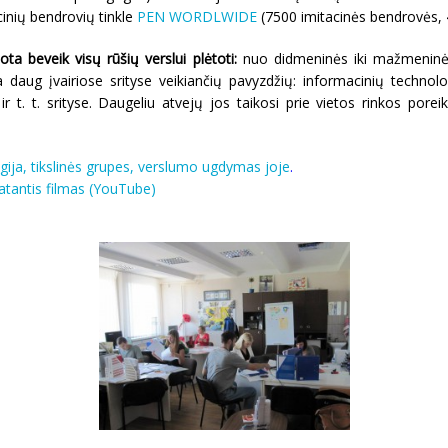
inių bendrovių tinkle
PEN WORDLWIDE
(7500 imitacinės bendrovės, 4
ta beveik visų rūšių verslui plėtoti:
nuo didmeninės iki mažmeninės 
daug įvairiose srityse veikiančių pavyzdžių: informacinių technologi
t. t. srityse. Daugeliu atvejų jos taikosi prie vietos rinkos porei
ija, tikslinės grupes, verslumo ugdymas joje
.
tatantis filmas (YouTube)