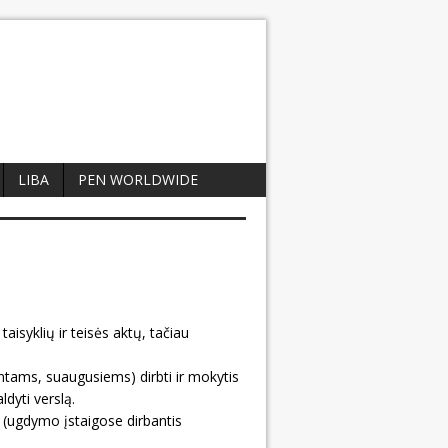
LIBA
PEN WORLDWIDE
isyklių ir teisės aktų, tačiau
tams, suaugusiems) dirbti ir mokytis
dyti verslą.
 (ugdymo įstaigose dirbantis