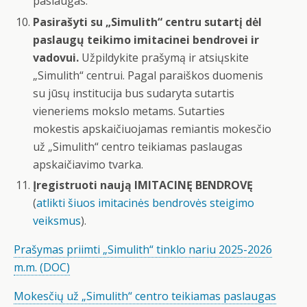
paslaugas.
Pasirašyti su „Simulith“ centru sutartį dėl
paslaugų teikimo imitacinei bendrovei ir
vadovui.
Užpildykite prašymą ir atsiųskite
„Simulith“ centrui. Pagal paraiškos duomenis
su jūsų institucija bus sudaryta sutartis
vieneriems mokslo metams. Sutarties
mokestis apskaičiuojamas remiantis mokesčio
už „Simulith“ centro teikiamas paslaugas
apskaičiavimo tvarka.
Įregistruoti naują IMITACINĘ BENDROVĘ
(
atlikti šiuos imitacinės bendrovės steigimo
veiksmus
).
Prašymas priimti „Simulith“ tinklo nariu 2025-2026
m.m. (DOC)
Mokesčių už „Simulith“ centro teikiamas paslaugas