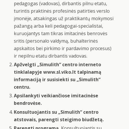
pedagogas (vadovas), dirbantis pilnu etatu,
turintis praktinės profesinės patirties verslo
įmonėje, atsakingas už praktikantų mokymosi
pažangą arba keli pedagogai-specialistai,
kuruojantys tam tikras imitacinės benrovės
sritis (personalo valdymą, buhalterinės
apskaitos bei pirkimo ir pardavimo procesus)
ir nepilnu etatu dirbantis vadovas.
Apžvelgti „Simulith“ centro interneto
tinklalapyje www.sl.viko.lt talpinamą
informaciją ir susisiekti su „Simulith“
centru.
Apsilankyti veikiančiose imitacinėse
bendrovėse.
Konsultuojantis su „Simulith“ centro
atstovais, parengti steigimo biudžetą.
Parengti programą.
Konsultuojantis su