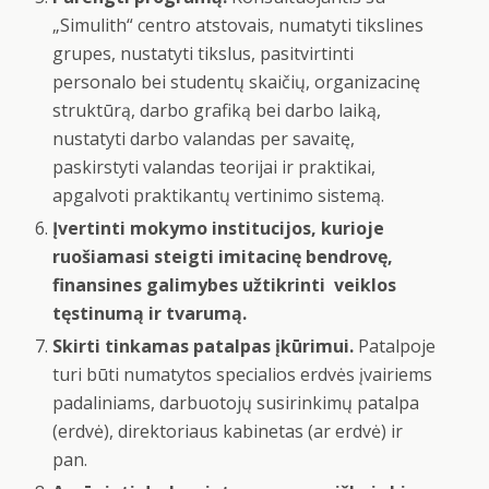
„Simulith“ centro atstovais, numatyti tikslines
grupes, nustatyti tikslus, pasitvirtinti
personalo bei studentų skaičių, organizacinę
struktūrą, darbo grafiką bei darbo laiką,
nustatyti darbo valandas per savaitę,
paskirstyti valandas teorijai ir praktikai,
apgalvoti praktikantų vertinimo sistemą.
Įvertinti mokymo institucijos, kurioje
ruošiamasi steigti imitacinę bendrovę,
finansines galimybes užtikrinti veiklos
tęstinumą ir tvarumą.
Skirti tinkamas patalpas įkūrimui.
Patalpoje
turi būti numatytos specialios erdvės įvairiems
padaliniams, darbuotojų susirinkimų patalpa
(erdvė), direktoriaus kabinetas (ar erdvė) ir
pan.