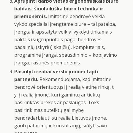
Aprūpinti darbo vietas ergonomiškais biuro
baldais, šiuolaikiška biuro technika ir
priemonėmis.
Imitacinė bendrovė veiklą
vykdo specialiai įrengtame biure – tai patalpa,
įrengta ir apstatyta veiklai vykdyti tinkamais
baldais (sugrupuotais pagal bendrovės
padalinių (skyrių) skaičių), kompiuteriais,
programine įranga, spausdinimo – kopijavimo
įranga, raštinės priemonėmis.
Pasiūlyti realiai verslo įmonei tapti
partneriu.
Rekomenduojama, kad imitacinė
bendrovė orientuotųsi į realią vietinę rinką, t.
y. į realią įmonę, kuri gamintų ar tiektų
pasirinktas prekes ar paslaugas. Toks
pasirinkimas suteiktų galimybę
bendradarbiauti su realia Lietuvos įmone,
gauti patarimų ir konsultacijų, siūlyti savo