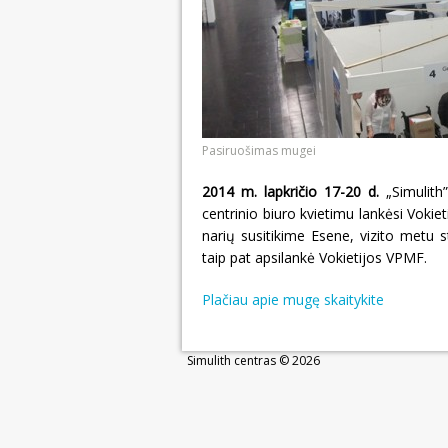
Pasiruošimas mugei
2014 m. lapkričio 17-20 d.
„Simulith
centrinio biuro kvietimu lankėsi Vok
narių susitikime Esene, vizito metu 
taip pat apsilankė Vokietijos VPMF.
Plačiau apie mugę skaitykite
Simulith centras © 2026