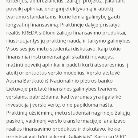
kriterijus, apibrėžiančius „žaliąjį“ projektą, įskaitant
poveikį aplinkai, energinį efektyvumą ir atitiktį
tvarumo standartams, kurie lemia galimybę gauti
lengvatinį finansavimą. Praktinėje dalyje pristatyti
realūs KREDA siūlomi žaliojo finansavimo produktai,
iliustruojantys jų praktinę naudą ir taikymo galimybes.
Visos sesijos metu studentai diskutavo, kaip tokie
finansiniai instrumentai gali skatinti inovacijas,
mažinti poveikį aplinkai ir padėti kurti atsparesnius, į
ateitį orientuotus verslo modelius. Verslo atstovė
Ausma Bartkutė iš Nacionalinio plėtros banko
Lietuvoje pristatė finansines galimybes tvariems
verslams, pabrėždama, kad tvarumas yra ilgalaikė
investicija į verslo vertę, o ne papildoma našta.
Praktinių užsiėmimų metu studentai nagrinėjo žaliųjų
paskolų vaidmenį verslo transformacijoje, analizavo
realius finansavimo produktus ir diskutavo, kokie
projektai gali būti laikomi „žaliaisiais“. Kartu su VIKO