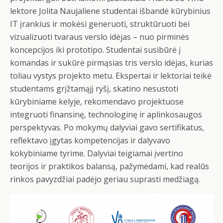
lektore Jolita Naujaliene studentai išbandė kūrybinius
IT įrankius ir mokėsi generuoti, struktūruoti bei
vizualizuoti tvaraus verslo idėjas – nuo pirminės
koncepcijos iki prototipo. Studentai susibūrė į
komandas ir sukūrė pirmąsias tris verslo idėjas, kurias
toliau vystys projekto metu. Ekspertai ir lektoriai teikė
studentams grįžtamąjį ryšį, skatino nesustoti
kūrybiniame kelyje, rekomendavo projektuose
integruoti finansinę, technologinę ir aplinkosaugos
perspektyvas. Po mokymų dalyviai gavo sertifikatus,
reflektavo įgytas kompetencijas ir dalyvavo
kokybiniame tyrime. Dalyviai teigiamai įvertino
teorijos ir praktikos balansą, pažymėdami, kad realūs
rinkos pavyzdžiai padėjo geriau suprasti medžiagą.