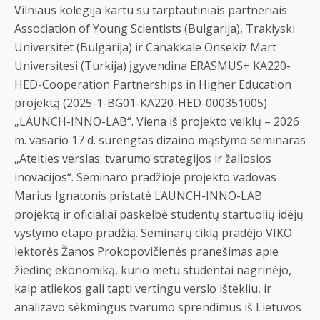
Vilniaus kolegija kartu su tarptautiniais partneriais
Association of Young Scientists (Bulgarija), Trakiyski
Universitet (Bulgarija) ir Canakkale Onsekiz Mart
Universitesi (Turkija) įgyvendina ERASMUS+ KA220-
HED-Cooperation Partnerships in Higher Education
projektą (2025-1-BG01-KA220-HED-000351005)
„LAUNCH-INNO-LAB“. Viena iš projekto veiklų – 2026
m. vasario 17 d. surengtas dizaino mąstymo seminaras
„Ateities verslas: tvarumo strategijos ir žaliosios
inovacijos“. Seminaro pradžioje projekto vadovas
Marius Ignatonis pristatė LAUNCH-INNO-LAB
projektą ir oficialiai paskelbė studentų startuolių idėjų
vystymo etapo pradžią. Seminarų ciklą pradėjo VIKO
lektorės Žanos Prokopovičienės pranešimas apie
žiedinę ekonomiką, kurio metu studentai nagrinėjo,
kaip atliekos gali tapti vertingu verslo ištekliu, ir
analizavo sėkmingus tvarumo sprendimus iš Lietuvos