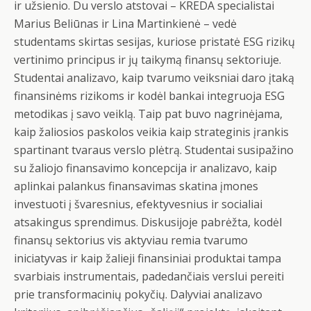
ir užsienio. Du verslo atstovai – KREDA specialistai
Marius Beliūnas ir Lina Martinkienė – vedė
studentams skirtas sesijas, kuriose pristatė ESG rizikų
vertinimo principus ir jų taikymą finansų sektoriuje.
Studentai analizavo, kaip tvarumo veiksniai daro įtaką
finansinėms rizikoms ir kodėl bankai integruoja ESG
metodikas į savo veiklą. Taip pat buvo nagrinėjama,
kaip žaliosios paskolos veikia kaip strateginis įrankis
spartinant tvaraus verslo plėtrą. Studentai susipažino
su žaliojo finansavimo koncepcija ir analizavo, kaip
aplinkai palankus finansavimas skatina įmones
investuoti į švaresnius, efektyvesnius ir socialiai
atsakingus sprendimus. Diskusijoje pabrėžta, kodėl
finansų sektorius vis aktyviau remia tvarumo
iniciatyvas ir kaip žalieji finansiniai produktai tampa
svarbiais instrumentais, padedančiais verslui pereiti
prie transformacinių pokyčių. Dalyviai analizavo