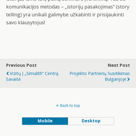
komunikacijos metodas – „istorijų pasakojimas“ (story
telling) yra unikali galimybė užkabinti ir prisijaukinti
savo klausytojus!
Previous Post
Next Post
Vizitų Į „Simulith“ Centrą
Projekto Partnerių Susitikimas
Savaitė
Bulgarijoje
Back to top
Mobile
Desktop