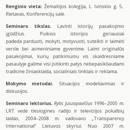
Renginio vieta:
Žemaitijos kolegija, L. Ivinskio g. 5,
Rietavas, Konferencijų salė.
Seminaro tikslas.
Lavinti istorijų pasakojimo
įgūdžius. Puikios istorijos geriausiai
padeda parduoti, mokyti, motyvuoti, sutelkti ir laimėti
versle bei asmeniniame gyvenime. Laimi originalūs
pasakojimai, kurių patikimumu vis skaidresniame
pasaulyje galime visi įsitikinti patys nebepasikliaudami
tradicine žiniasklaida, socialiniais tinklais ir reklama.
Mokymo metodai.
Situacijos modeliavimas ir
diskusijos.
Seminaro lektorius.
Rytis Juozapavičius
1996–2005 m.
LRT vedė tiesiogines radijo ir televizijos pokalbių
laidas, 2004–2008 m. vadovavo „Transparency
International“ Lietuvos skyriui. Nuo 2007 m.