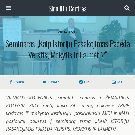
Simulith Centras
2016-02-18
Seminaras „Kaip Istorijų Pasakojimas Padeda
Verstis, Mokytis Ir Laimėti?“
Share
Tweet
Pin
Mail
VILNIAUS KOLEGIJOS „
Simulith
“
centras ir
ŽEMAITIJOS
KOLEGIJA
2016 metų kovo 24 dieną pakvietė VPMF
vadovus iš mokymo institucijų, pasirinkusių MIDI ir MAXI
paslaugų paketus į seminarą tema
„
KAIP ISTORIJŲ
PASAKOJIMAS PADEDA VERSTIS, MOKYTIS IR LAIMĖTI?“