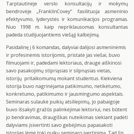
Tarptautinėje verslo konsultacijų ir mokymų
bendrovėje „FranklinCovey“ fasilituoja asmeninio
efektyvumo, lyderystės ir komunikacijos programas.
Nuo 1998 m. kaip nepriklausomas konsultantas
padeda studijuojantiems viešąjį kalbėjimą.
Pasidalinę į 6 komandas, dalyviai dalijosi asmeninėmis
ir profesinėmis istorijomis, pristatė jas viešai, buvo
filmuojami ir, padedami lektoriaus, drauge aiškinosi
savo pasakojimų stipriąsias ir silpnąsias vietas,
istorijų pritaikomumą mokant studentus. Kiekviena
istorija buvo nagrinėjama patikimumo, netikėtumo,
konkretumo, patikimumo ir jausmingumo aspektais.
Seminaras sulaukė puikių atsiliepimų, jo pabaigoje
buvo išsakyti gražūs palinkėjimai lektoriui, nes būtent
jo bendravimas, draugiškas nuteikimas siekiant padėti
dalyviams įsivertinti savo gebėjimus papasakoti
istorijas lėmė tokį puikų seminaro įvertinimą. Tad šis