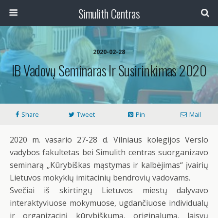
Simulith Centras
2020-02-28
IB Vadovų Seminaras Ir Susirinkimas 2020
Share
Tweet
Pin
Mail
2020 m. vasario 27-28 d. Vilniaus kolegijos Verslo
vadybos fakultetas bei Simulith centras suorganizavo
seminarą „Kūrybiškas mąstymas ir kalbėjimas“ įvairių
Lietuvos mokyklų imitacinių bendrovių vadovams.
Svečiai iš skirtingų Lietuvos miestų dalyvavo
interaktyviuose mokymuose, ugdančiuose individualų
ir organizacinį kūrybiškumą, originalumą, laisvų