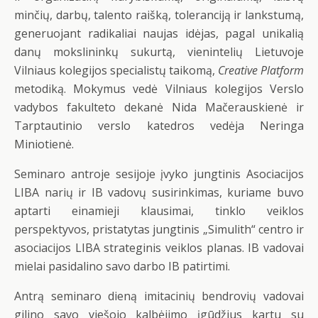
minčių, darbų, talento raišką, toleranciją ir lankstumą,
generuojant radikaliai naujas idėjas, pagal unikalią
danų mokslininkų sukurtą, vienintelių Lietuvoje
Vilniaus kolegijos specialistų taikomą,
Creative Platform
metodiką. Mokymus vedė Vilniaus kolegijos Verslo
vadybos fakulteto dekanė Nida Mačerauskienė ir
Tarptautinio verslo katedros vedėja Neringa
Miniotienė.
Seminaro antroje sesijoje įvyko jungtinis Asociacijos
LIBA narių ir IB vadovų susirinkimas, kuriame buvo
aptarti einamieji klausimai, tinklo veiklos
perspektyvos, pristatytas jungtinis „Simulith“ centro ir
asociacijos LIBA strateginis veiklos planas. IB vadovai
mielai pasidalino savo darbo IB patirtimi.
Antrą seminaro dieną imitacinių bendrovių vadovai
gilino savo viešojo kalbėjimo įgūdžius kartu su