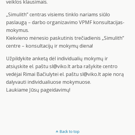
veiklos klausimais.
„Simulith” centras visiems tinklo nariams siūlo
paslaugą – darbo organizavimo VPMF konsultacijas-
mokymus.
Kiekvieno mėnesio paskutinis trečiadienis „Simulith”
centre – konsultacijų ir mokymų diena!
Užpildykite anketą dėl individualių mokymų ir
atsiųskite el. paštu sl@viko.lt arba rašykite centro
vedėjai Rimai Bačiulytei el. paštu sl@viko.lt apie norą
dalyvauti individualiuose mokymuose.
Laukiame Jūsų pageidavimų!
Back to top