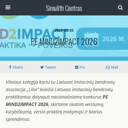
Simulith Centras
2026-02-05
PE MIND2IMPACT 2026
Share
Tweet
Pin
Mail
Vilniaus kolegija kartu su Lietuvos imitacinių bendrovių
asociacija „Liba“ kviečia Lietuvos imitacinių bendrovių
praktikantus dalyvauti nacionaliniame konkurse
PE
MIND2IMPACT 2026
, skirtame skatinti verslumą,
kūrybiškumą, verslo praktinį mokymąsi ir tvarius
sprendimus.